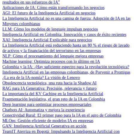
resultados en sus esfuerzos de IA”
Aplicaciones de IA: Cómo están transformando los negocios
AGI: El futuro de la Inteligencia Artificial en negocios
La Inteligencia Artificial no es una camisa de fuerza: Adopción de IA en las
Mipymes colombianas
LLM: Cómo los modelos de lenguaje impulsan negocios
Inteligencia Artificial en Colombia: Innovación y casos de éxito recientes
XAI: Inteligencia Artificial Explicable para negocios
La Inteligencia Artificial está reduciendo hasta un 80 % el riesgo de lavado
de activos y la financiación del terrorismo en las empresas
NLP: Cómo el procesamiento del lenguaje mejora empresas
Machine learning: Optimiza procesos con lo último en IA
Colombia y la IA: ¿Hay suficiente espectro para la revolución tecnológica?
Inteligencia Artificial en las empresas colombianas, de Porvenir a Promigas
¿La era de la IA-nomía? La visión de Lenovo
Obsolescencia tecnológica, una ruta hacia la Shadow AI
RAG para IA Generativa: Precisión, relevancia y futuro
La importancia del KV Caching en la Inteligencia Artificial
Fragmentación legislativa, el gran reto de la IA en Colombia
Deep learning para optimizar procesos empresariales
Chatbots AI: Automatiza y mejora la experiencia
Conectividad Rural: El primer paso para la IA en el agro de Colombia
MLOps: Gestión eficiente de modelos IA en empresas
GAN: Inteligencia Artificial Generativa en acción
TeamIT Aterriza en Bogotá: Impulsando la Inteligencia Artificial con