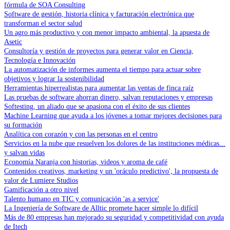
fórmula de SOA Consulting
Software de gestión, historia clínica y facturación electrónica que
transforman el sector salud
Un agro más productivo y con menor impacto ambiental, la apuesta de
Asetic
Consultoría y gestión de proyectos para generar valor en Ciencia,
Tecnología e Innovación
La automatización de informes aumenta el tiempo para actuar sobre
objetivos y lograr la sostenibilidad
Herramientas hiperrealistas para aumentar las ventas de finca raíz
Las pruebas de software ahorran dinero, salvan reputaciones y empresas
Softesting, un aliado que se apasiona con el éxito de sus clientes
Machine Learning que ayuda a los jóvenes a tomar mejores decisiones para
su formación
Analítica con corazón y con las personas en el centro
Servicios en la nube que resuelven los dolores de las instituciones médicas...
y salvan vidas
Economía Naranja con historias, videos y aroma de café
Contenidos creativos, marketing y un 'oráculo predictivo', la propuesta de
valor de Lumiere Studios
Gamificación a otro nivel
Talento humano en TIC y comunicación 'as a service'
La Ingeniería de Software de Alltic promete hacer simple lo difícil
Más de 80 empresas han mejorado su seguridad y competitividad con ayuda
de Itech