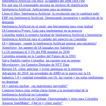
Inteligencia Artificial con ética, la bandera del IBM Tech Fest
Por qué una IA responsable necesita un permiso de planificación
Inteligencia Artificial: Aplicaciones para su empresa
Llega el libro 'Inteligencia Artificial, la revolución que lo cambiará todo'
ERP con Inteligencia Artificial: Optimizando inventarios y predicción de la
demanda
Inteligencia Artificial en el retail: una herramienta para crear lealtad
IA Generativa Pymes: Guía para implementar en su negocio
Colombia tendrá la primera facultad de Inteligencia Artificial e Ingenierías
Inteligencia Artificial para el cuidado del espectro en Colombia
IA y liderazgo, ¿puede la Inteligencia Artificial generar una estrategia?
Agentforce, los agentes de IA lanzados por Salesforce
La IA impulsará el 3,5% del PIB mundial en 2030
Colombia presente en la Cumbre del Futuro de la ONU
Satya Nadella vuelve Colombia, las razones tras su regreso
Microfactory: los Gemelos Digitales de NTT Data
Riesgos IA: cómo anticipar y evitar amenazas en la empresa
Advancing AI 2024: las novedades de AMD en la guerra por la IA
Industria 5.0 y realidad extendida con IA: las viseras y las gafas inteligentes
no despegan
IA y energía nuclear, ¿un matrimonio inevitable?
Congreso busca crear reglas claras frente a la normatividad de la
Inteligencia Artificial en Colombia
Inteligencia Artificial en Globant: Oportunidades y retos para Colombia
Amazon SageMaker: ¿Qué es y cómo usarlo?