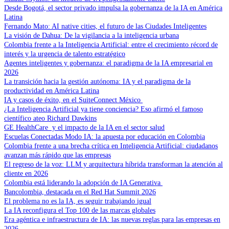
Desde Bogotá, el sector privado impulsa la gobernanza de la IA en América
Latina
Fernando Mato: AI native cities, el futuro de las Ciudades Inteligentes
La visión de Dahua: De la vigilancia a la inteligencia urbana
Colombia frente a la Inteligencia Artificial: entre el crecimiento récord de
interés y la urgencia de talento estratégico
Agentes inteligentes y gobernanza: el paradigma de la IA empresarial en
2026
La transición hacia la gestión autónoma: IA y el paradigma de la
productividad en América Latina
IA y casos de éxito, en el SuiteConnect México
¿La Inteligencia Artificial ya tiene conciencia? Eso afirmó el famoso
científico ateo Richard Dawkins
GE HealthCare y el impacto de la IA en el sector salud
Escuelas Conectadas Modo IA: la apuesta por educación en Colombia
Colombia frente a una brecha crítica en Inteligencia Artificial: ciudadanos
avanzan más rápido que las empresas
El regreso de la voz: LLM y arquitectura híbrida transforman la atención al
cliente en 2026
Colombia está liderando la adopción de IA Generativa
Bancolombia, destacada en el Red Hat Summit 2026
El problema no es la IA, es seguir trabajando igual
La IA reconfigura el Top 100 de las marcas globales
Era agéntica e infraestructura de IA: las nuevas reglas para las empresas en
2026