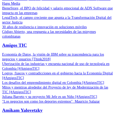
Hapu Media
BieneStore, el BPO de felicidad y salario emocional de ADN Software que
impacta en las empresas
LegalTech, el campo creciente que apunta a la Transformación Digital del
sector Justicia
30 años de resiliencia e innovación en soluciones móviles
Código Abierto, una respuesta a las necesidades de las mipymes
colombianas
Amigos TIC
Economía de Datos, la visión de IBM sobre su trascendencia para los
negocios y usuarios [Think2018]
Uberización de las industrias y encuesta nacional de uso de tecnología en
Colombia [#AmigosTIC]
Logros, fiascos y contradicciones en el gobierno hacia la Economía Digital
[#AmigosTIC]
Los desafíos del emprendimiento digital en Colombia [#AmigosTIC]
Mitos y mentiras alrededor del Proyecto de ley de Modernización de las
TIC [#AmigosTIC]
Juliana Barreto y su proyecto Mi Jefe es un Niño [#AmigosTIC]
"Los negocios son como los deportes extremos": Mauricio Salazar
Amikam Yalovetzky