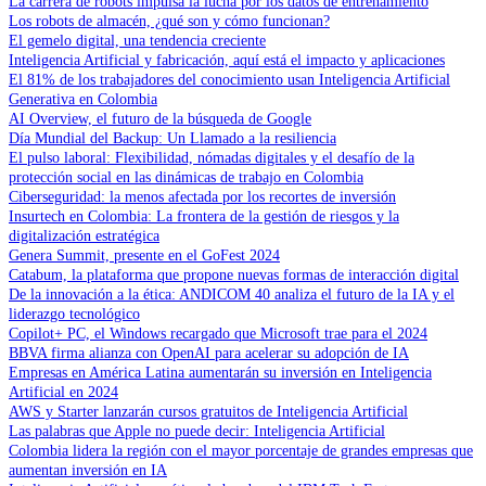
La carrera de robots impulsa la lucha por los datos de entrenamiento
Los robots de almacén, ¿qué son y cómo funcionan?
El gemelo digital, una tendencia creciente
Inteligencia Artificial y fabricación, aquí está el impacto y aplicaciones
El 81% de los trabajadores del conocimiento usan Inteligencia Artificial
Generativa en Colombia
AI Overview, el futuro de la búsqueda de Google
Día Mundial del Backup: Un Llamado a la resiliencia
El pulso laboral: Flexibilidad, nómadas digitales y el desafío de la
protección social en las dinámicas de trabajo en Colombia
Ciberseguridad: la menos afectada por los recortes de inversión
Insurtech en Colombia: La frontera de la gestión de riesgos y la
digitalización estratégica
Genera Summit, presente en el GoFest 2024
Catabum, la plataforma que propone nuevas formas de interacción digital
De la innovación a la ética: ANDICOM 40 analiza el futuro de la IA y el
liderazgo tecnológico
Copilot+ PC, el Windows recargado que Microsoft trae para el 2024
BBVA firma alianza con OpenAI para acelerar su adopción de IA
Empresas en América Latina aumentarán su inversión en Inteligencia
Artificial en 2024
AWS y Starter lanzarán cursos gratuitos de Inteligencia Artificial
Las palabras que Apple no puede decir: Inteligencia Artificial
Colombia lidera la región con el mayor porcentaje de grandes empresas que
aumentan inversión en IA