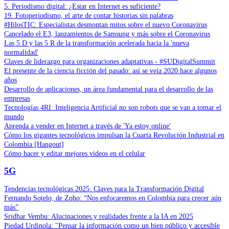
5. Periodismo digital: ¿Estar en Internet es suficiente?
19. Fotoperiodismo, el arte de contar historias sin palabras
#HilosTIC: Especialistas desmontan mitos sobre el nuevo Coronavirus
Cancelado el E3, lanzamientos de Samsung y más sobre el Coronavirus
Las 5 D y las 5 R de la transformación acelerada hacia la 'nueva
normalidad'
Claves de liderazgo para organizaciones adaptativas - #SUDigitalSummit
El presente de la ciencia ficción del pasado: así se veía 2020 hace algunos
años
Desarrollo de aplicaciones, un área fundamental para el desarrollo de las
empresas
Tecnologías 4RI: Inteligencia Artificial no son robots que se van a tomar el
mundo
Aprenda a vender en Internet a través de 'Ya estoy online'
Cómo los gigantes tecnológicos impulsan la Cuarta Revolución Industrial en
Colombia [Hangout]
Cómo hacer y editar mejores videos en el celular
5G
Tendencias tecnológicas 2025: Claves para la Transformación Digital
Fernando Sotelo, de Zoho: “Nos enfocaremos en Colombia para crecer aún
más”
Sridhar Vembu: Alucinaciones y realidades frente a la IA en 2025
Piedad Urdinola: "Pensar la información como un bien público y accesible