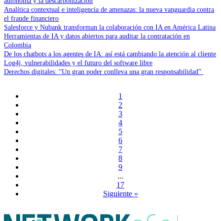
autónoma y la descarbonización
Analítica contextual e inteligencia de amenazas: la nueva vanguardia contra
el fraude financiero
Salesforce y Nubank transforman la colaboración con IA en América Latina
Herramientas de IA y datos abiertos para auditar la contratación en
Colombia
De los chatbots a los agentes de IA: así está cambiando la atención al cliente
Log4j, vulnerabilidades y el futuro del software libre
Derechos digitales: “Un gran poder conlleva una gran responsabilidad”
1
2
3
4
5
6
7
8
9
...
17
Siguiente »