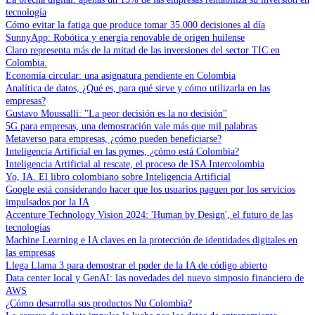
tecnología
Cómo evitar la fatiga que produce tomar 35.000 decisiones al día
SunnyApp: Robótica y energía renovable de origen huilense
Claro representa más de la mitad de las inversiones del sector TIC en
Colombia.
Economía circular: una asignatura pendiente en Colombia
Analítica de datos, ¿Qué es, para qué sirve y cómo utilizarla en las
empresas?
Gustavo Moussalli: "La peor decisión es la no decisión"
5G para empresas, una demostración vale más que mil palabras
Metaverso para empresas, ¿cómo pueden beneficiarse?
Inteligencia Artificial en las pymes, ¿cómo está Colombia?
Inteligencia Artificial al rescate, el proceso de ISA Intercolombia
Yo, IA. El libro colombiano sobre Inteligencia Artificial
Google está considerando hacer que los usuarios paguen por los servicios
impulsados por la IA
Accenture Technology Vision 2024: 'Human by Design', el futuro de las
tecnologías
Machine Learning e IA claves en la protección de identidades digitales en
las empresas
Llega Llama 3 para demostrar el poder de la IA de código abierto
Data center local y GenAI: las novedades del nuevo simposio financiero de
AWS
¿Cómo desarrolla sus productos Nu Colombia?