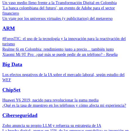
Un vaso medio lleno frente a la Transformación Digital en Colombia
'La banca colombiana del futuro', un evento de Adobe para el sector
financiero
Un viaje por los universos virtuales (y publicitarios) del metaverso
ARM
#ForosTIC: el uso de la tecnología y la innovación para la reactivación del
turismo
Realme 6i en Colombia: rendimiento justo a precio... también justo
Xiaomi Mi 9T Pro: ¿qué más se puede pedir de un teléfono? - Reseña
Big Data
Los efectos negativos de la IA sobre el mercado laboral, según estudio del
WEF
ChipSet
Huawei Y6 2019, nacido para revolucionar la gama media
¿Qué es la tasa de muestreo en los teléfonos y cómo afecta mi experiencia?
Ciberseguridad
Zoho anuncia su propio LLM y refuerza su estrategia de IA
La brecha digital: apenas un 15% de las empresas rentabiliza su inversión en