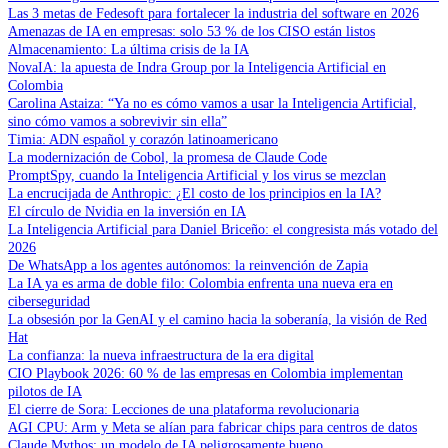
Las 3 metas de Fedesoft para fortalecer la industria del software en 2026
Amenazas de IA en empresas: solo 53 % de los CISO están listos
Almacenamiento: La última crisis de la IA
NovaIA: la apuesta de Indra Group por la Inteligencia Artificial en
Colombia
Carolina Astaiza: “Ya no es cómo vamos a usar la Inteligencia Artificial,
sino cómo vamos a sobrevivir sin ella”
Timia: ADN español y corazón latinoamericano
La modernización de Cobol, la promesa de Claude Code
PromptSpy, cuando la Inteligencia Artificial y los virus se mezclan
La encrucijada de Anthropic: ¿El costo de los principios en la IA?
El círculo de Nvidia en la inversión en IA
La Inteligencia Artificial para Daniel Briceño: el congresista más votado del
2026
De WhatsApp a los agentes autónomos: la reinvención de Zapia
La IA ya es arma de doble filo: Colombia enfrenta una nueva era en
ciberseguridad
La obsesión por la GenAI y el camino hacia la soberanía, la visión de Red
Hat
La confianza: la nueva infraestructura de la era digital
CIO Playbook 2026: 60 % de las empresas en Colombia implementan
pilotos de IA
El cierre de Sora: Lecciones de una plataforma revolucionaria
AGI CPU: Arm y Meta se alían para fabricar chips para centros de datos
Claude Mythos: un modelo de IA peligrosamente bueno