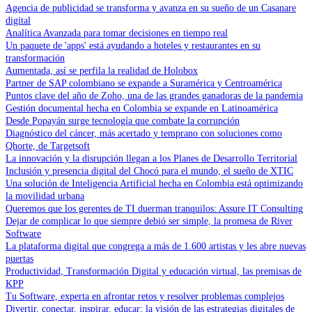
Agencia de publicidad se transforma y avanza en su sueño de un Casanare
digital
Analítica Avanzada para tomar decisiones en tiempo real
Un paquete de 'apps' está ayudando a hoteles y restaurantes en su
transformación
Aumentada, así se perfila la realidad de Holobox
Partner de SAP colombiano se expande a Suramérica y Centroamérica
Puntos clave del año de Zoho, una de las grandes ganadoras de la pandemia
Gestión documental hecha en Colombia se expande en Latinoamérica
Desde Popayán surge tecnología que combate la corrupción
Diagnóstico del cáncer, más acertado y temprano con soluciones como
Qhorte, de Targetsoft
La innovación y la disrupción llegan a los Planes de Desarrollo Territorial
Inclusión y presencia digital del Chocó para el mundo, el sueño de XTIC
Una solución de Inteligencia Artificial hecha en Colombia está optimizando
la movilidad urbana
Queremos que los gerentes de TI duerman tranquilos: Assure IT Consulting
Dejar de complicar lo que siempre debió ser simple, la promesa de River
Software
La plataforma digital que congrega a más de 1.600 artistas y les abre nuevas
puertas
Productividad, Transformación Digital y educación virtual, las premisas de
KPP
Tu Software, experta en afrontar retos y resolver problemas complejos
Divertir, conectar, inspirar, educar: la visión de las estrategias digitales de