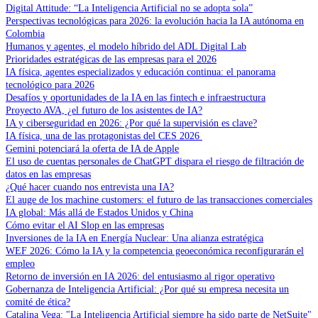
Digital Attitude: “La Inteligencia Artificial no se adopta sola”
Perspectivas tecnológicas para 2026: la evolución hacia la IA autónoma en
Colombia
Humanos y agentes, el modelo híbrido del ADL Digital Lab
Prioridades estratégicas de las empresas para el 2026
IA física, agentes especializados y educación continua: el panorama
tecnológico para 2026
Desafíos y oportunidades de la IA en las fintech e infraestructura
Proyecto AVA, ¿el futuro de los asistentes de IA?
IA y ciberseguridad en 2026: ¿Por qué la supervisión es clave?
IA física, una de las protagonistas del CES 2026
Gemini potenciará la oferta de IA de Apple
El uso de cuentas personales de ChatGPT dispara el riesgo de filtración de
datos en las empresas
¿Qué hacer cuando nos entrevista una IA?
El auge de los machine customers: el futuro de las transacciones comerciales
IA global: Más allá de Estados Unidos y China
Cómo evitar el AI Slop en las empresas
Inversiones de la IA en Energía Nuclear: Una alianza estratégica
WEF 2026: Cómo la IA y la competencia geoeconómica reconfigurarán el
empleo
Retorno de inversión en IA 2026: del entusiasmo al rigor operativo
Gobernanza de Inteligencia Artificial: ¿Por qué su empresa necesita un
comité de ética?
Catalina Vega: "La Inteligencia Artificial siempre ha sido parte de NetSuite"