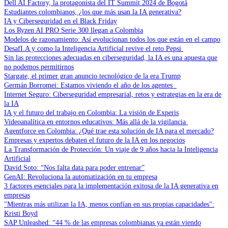
Dell AI Factory, la protagonista del IT Summit 2024 de Bogotá
Estudiantes colombianos, ¿los que más usan la IA generativa?
IA y Ciberseguridad en el Black Friday
Los Ryzen AI PRO Serie 300 llegan a Colombia
Modelos de razonamiento: Así evolucionan todos los que están en el campo
DesafI.A y como la Inteligencia Artificial revive el reto Pepsi
Sin las protecciones adecuadas en ciberseguridad, la IA es una apuesta que
no podemos permitirnos
Stargate, el primer gran anuncio tecnológico de la era Trump
Germán Borromei: Estamos viviendo el año de los agentes
Internet Seguro: Ciberseguridad empresarial, retos y estrategias en la era de
la IA
IA y el futuro del trabajo en Colombia: La visión de Experis
Videoanalítica en entornos educativos: Más allá de la vigilancia
Agentforce en Colombia: ¿Qué trae esta solución de IA para el mercado?
Empresas y expertos debaten el futuro de la IA en los negocios
La Transformación de Protección: Un viaje de 9 años hacia la Inteligencia
Artificial
David Soto: “Nos falta data para poder entrenar”
GenAI: Revoluciona la automatización en tu empresa
3 factores esenciales para la implementación exitosa de la IA generativa en
empresas
"Mientras más utilizan la IA, menos confían en sus propias capacidades":
Kristi Boyd
SAP Unleashed: “44 % de las empresas colombianas ya están viendo