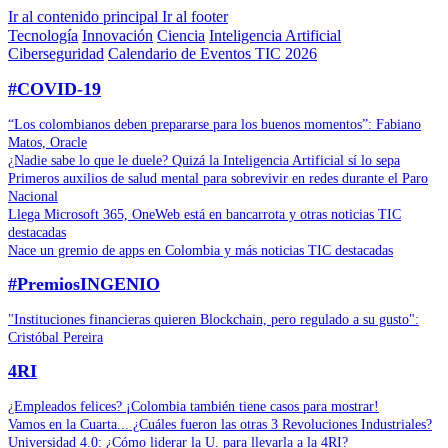
Ir al contenido principal
Ir al footer
Tecnología
Innovación
Ciencia
Inteligencia Artificial
Ciberseguridad
Calendario de Eventos TIC 2026
#COVID-19
“Los colombianos deben prepararse para los buenos momentos”: Fabiano
Matos, Oracle
¿Nadie sabe lo que le duele? Quizá la Inteligencia Artificial sí lo sepa
Primeros auxilios de salud mental para sobrevivir en redes durante el Paro
Nacional
Llega Microsoft 365, OneWeb está en bancarrota y otras noticias TIC
destacadas
Nace un gremio de apps en Colombia y más noticias TIC destacadas
#PremiosINGENIO
"Instituciones financieras quieren Blockchain, pero regulado a su gusto":
Cristóbal Pereira
4RI
¿Empleados felices? ¡Colombia también tiene casos para mostrar!
Vamos en la Cuarta... ¿Cuáles fueron las otras 3 Revoluciones Industriales?
Universidad 4.0: ¿Cómo liderar la U. para llevarla a la 4RI?