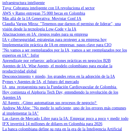
infraestructura inteligente
Tuya: Cobranza inteligente con IA revoluciona el sector
AWS y Ramo entregan 75.000 becas en Colombia
Más allá de la IA Generativa: Movistar Conf.IA
Claudia Vargas Mirza: "Tenemos que darnos el permiso de liderar", una
visión desde la tecnología Low-Code y la IA
Alucinaciones en IA: riesgos reales para su empresa
IA y ciberseguridad: estrategias para proteger a su empresa hoy
Implementación práctica de IA en empresas: pasos clave para CIO
“No vamos a ser reemplazados por la IA, vamos a ser reemplazados por los
expertos en IA”: Infor
Aprendizaje por refuerzo: aplicaciones prácticas en negocios B2B
Agentes de IA: Wise Agents, el modelo colombiano para escalar la
productividad global
Desconocimiento y miedo, los grandes retos en la adopción de la IA
Pymes y Agentes de IA, el futuro del mercado
IA, una protagonista para la Fundación Cardiovascular de Colombia
Hoy comienza el Aiphoria Tech Day, entendiendo la revolución de los
Agentes IA
AI Agents: ¿Cómo automatizan sus procesos de negocio?
Andrew McAfee: "No medir lo suficiente, uno de los errores más comunes
al implementar la IA"
Las claves de Mercado Libre para la IA: Empezar poco a poco y medir todo
IFX invertirá 14 millones de dólares en Colombia para 2026
La banca colombiana define su ruta en la era de la Inteligencia Artificial