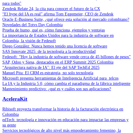
para todos"
Zendesk Relate 24, la cita para conocer el futuro de la CX
“El hype del IA es real” afirma Tom Eggemeier, CEO de Zendesk
Oracle E-Business Suite, ¿qué ofrece esta solución al mercado colombiano?
Novedades del Totvs Day Colombia
Prueba de humo, qué es, cómo funciona, ejemplos y ventajas
La importancia de Estados Unidos para la industria de software en
Colombia, la visión de Fedesoft
Diego González: Nunca hemos tenido una licencia de software
SAS Innovate 2025: de la tecnología a la productividad
Fedesoft: “Hoy la industria de software vende cerca de 45 billones de pesos”
SAP, Odoo y Siesa, destacados en el ERP Summit 2025 Colombia
“Arquitectura nativa de IA": El eje del SAP TechEd 2025
Manuel Pita: El CRM es estrategia, no solo tecnología
Microsoft presenta herramientas de Inteligencia Artificial para telcos
La IA y la Industria 5.0, cómo cambia el paradigma de la fábrica inteligente
Mantenimiento predictivo: ¿qué es y cuáles son sus aplicaciones?
AceleraKit
Ribisoft proyecta transformar la historia de la facturación electrónica en
Colombia
edTech: tecnología e innovación en educación para impactar las empresas y
su gente
Servicios tecnológicos de alto nivel más empoderamiento femenino, la