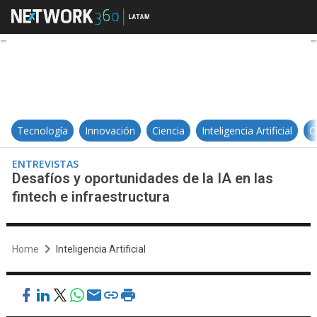
Desafíos y oportunidades de la IA 
Tecnología
Innovación
Ciencia
Inteligencia Artificial
C
ENTREVISTAS
Desafíos y oportunidades de la IA en las
fintech e infraestructura
Home
Inteligencia Artificial