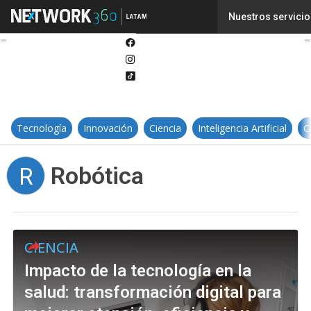
Twitter
Nuestros servicio
Linkedin
Facebook
Instagram
Tiktok
Tecnología
Innovación
Ciencia
Inteligencia Artificial
C
Robótica
R
CIENCIA
Impacto de la tecnología en la
salud: transformación digital para