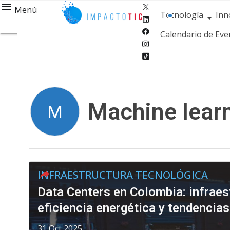
Twitter
Menú
Tecnología
Inn
Linkedin
Facebook
Calendario de Eve
Instagram
Tiktok
Machine lear
M
INFRAESTRUCTURA TECNOLÓGICA
Data Centers en Colombia: infraest
eficiencia energética y tendencias
31 Oct 2025