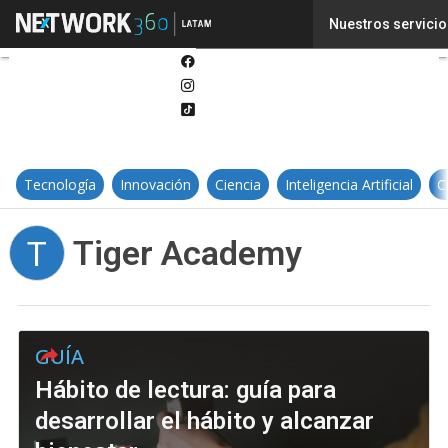
Twitter
Nuestros servicio
Linkedin
Facebook
Instagram
Tiktok
Tecnología
Innovación
Ciencia
Inteligencia Artificial
C
Tiger Academy
T
GUÍA
Hábito de lectura: guía para
desarrollar el hábito y alcanzar