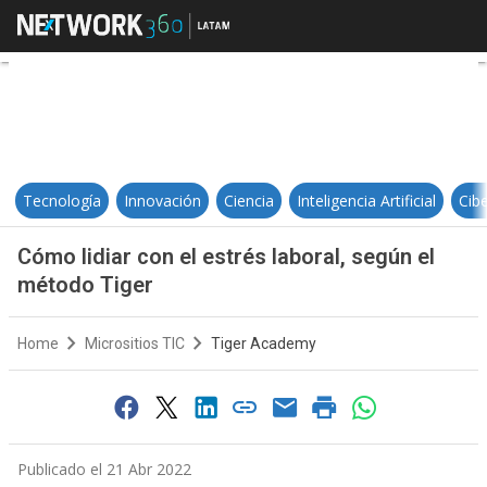
Cómo lidiar con el estrés laboral,
Tecnología
Innovación
Ciencia
Inteligencia Artificial
Cib
Cómo lidiar con el estrés laboral, según el
método Tiger
Home
Micrositios TIC
Tiger Academy
Publicado el 21 Abr 2022