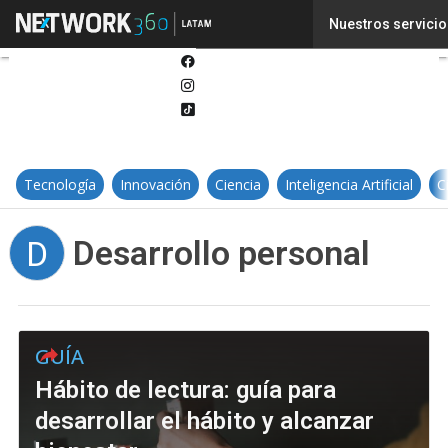
Twitter
Nuestros servicio
Linkedin
Facebook
Instagram
Tiktok
Tecnología
Innovación
Ciencia
Inteligencia Artificial
C
Desarrollo personal
D
GUÍA
Hábito de lectura: guía para
desarrollar el hábito y alcanzar