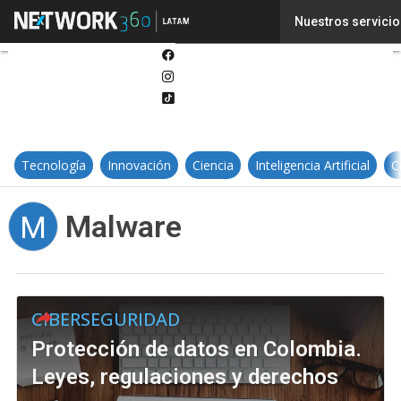
Twitter
Nuestros servicio
Linkedin
Facebook
Instagram
Tiktok
Tecnología
Innovación
Ciencia
Inteligencia Artificial
C
Malware
M
CIBERSEGURIDAD
Protección de datos en Colombia.
Leyes, regulaciones y derechos