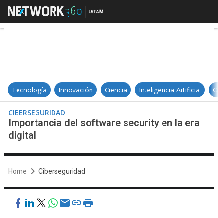
Importancia del software security e
Tecnología
Innovación
Ciencia
Inteligencia Artificial
C
CIBERSEGURIDAD
Importancia del software security en la era
digital
Home
Ciberseguridad