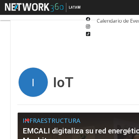
Twitter
Menú
Tecnología
Inn
Linkedin
Facebook
Calendario de Eve
Instagram
Tiktok
IoT
I
INFRAESTRUCTURA
EMCALI digitaliza su red energétic