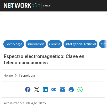
Espectro electromagnético: Clav
Tecnología
Innovación
Ciencia
Inteligencia Artificial
Cib
Espectro electromagnético: Clave en
telecomunicaciones
Home
Tecnología
Actualizado el 08 Ago 2025