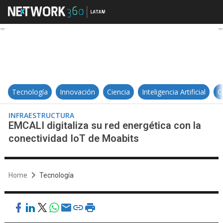
EMCALI digitaliza su red energéti
Tecnología
Innovación
Ciencia
Inteligencia Artificial
C
INFRAESTRUCTURA
EMCALI digitaliza su red energética con la
conectividad IoT de Moabits
Home
Tecnología