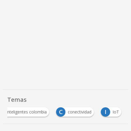
Temas
C
I
des inteligentes colombia
conectividad
IoT
…