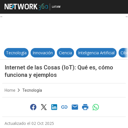
Internet de las Cosas (IoT): Qué 
Tecnología
Innovación
Ciencia
Inteligencia Artificial
Cib
Internet de las Cosas (IoT): Qué es, cómo
funciona y ejemplos
Home
Tecnología
Actualizado el 02 Oct 2025