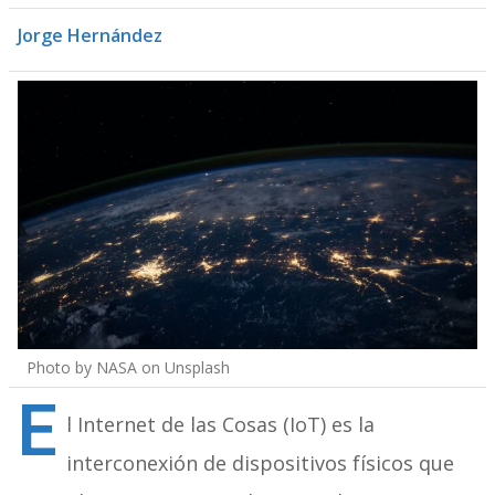
Jorge Hernández
Photo by
NASA
on
Unsplash
E
l Internet de las Cosas (IoT) es la
interconexión de dispositivos físicos que