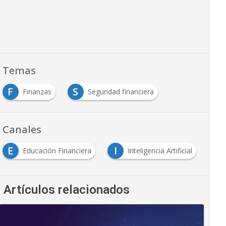
Temas
F
S
Finanzas
Seguridad financiera
Canales
E
I
Educación Financiera
Inteligencia Artificial
Artículos relacionados