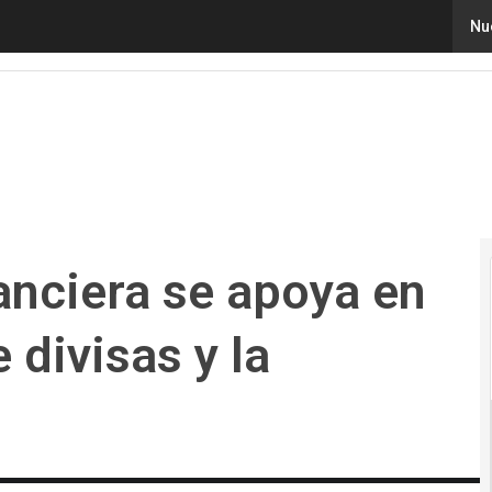
ciera se apoya en la diversificación de divisas y la supervi
Nu
nanciera se apoya en
 divisas y la