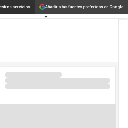
Añadir a tus fuentes preferidas en Google
sión por IA
estros servicios
Tecnología
Innovación
Ciencia
Inteligencia
Artificial
Ciberseguridad
Calendario
de Eventos
TIC 2026