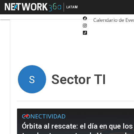
Twitter
Menú
Tecnología
Inn
Linkedin
Facebook
Calendario de Eve
Instagram
Tiktok
Sector TI
S
CONECTIVIDAD
Órbita al rescate: el día en que lo