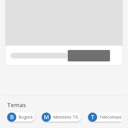
Temas
M
T
ogotá
Ministerio TIC
Telecomunicaciones
…