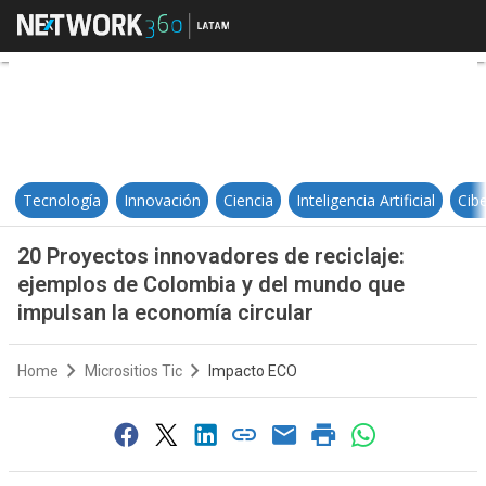
20 Proyectos innovadores de reci
Tecnología
Innovación
Ciencia
Inteligencia Artificial
Cib
20 Proyectos innovadores de reciclaje:
ejemplos de Colombia y del mundo que
impulsan la economía circular
Home
Micrositios Tic
Impacto ECO