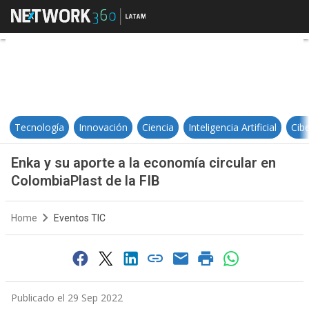
Enka y su aporte a la economía cir
Tecnología
Innovación
Ciencia
Inteligencia Artificial
Cib
Enka y su aporte a la economía circular en
ColombiaPlast de la FIB
Home
Eventos TIC
Publicado el 29 Sep 2022