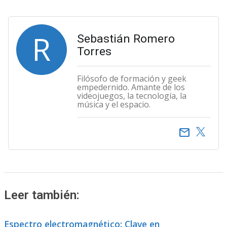
R
Sebastián Romero
Torres
Filósofo de formación y geek
empedernido. Amante de los
videojuegos, la tecnología, la
música y el espacio.
email
Leer también:
Espectro electromagnético: Clave en