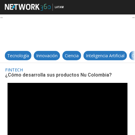
¿Cómo desarrolla sus productos
Tecnología
Innovación
Ciencia
Inteligencia Artificial
C
FINTECH
¿Cómo desarrolla sus productos Nu Colombia?