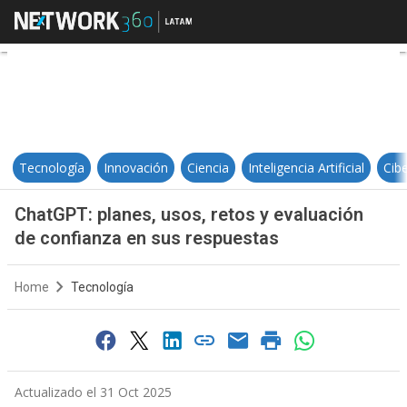
ChatGPT: planes, usos, retos y e
Tecnología
Innovación
Ciencia
Inteligencia Artificial
Cib
ChatGPT: planes, usos, retos y evaluación
de confianza en sus respuestas
Home
Tecnología
Actualizado el 31 Oct 2025