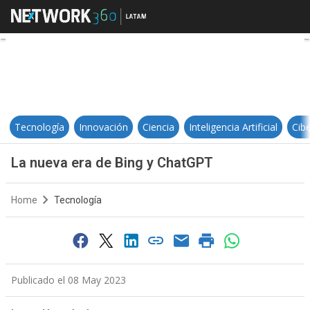
La nueva era de Bing y ChatGPT
Tecnología
Innovación
Ciencia
Inteligencia Artificial
Cib
La nueva era de Bing y ChatGPT
Home
Tecnología
Publicado el 08 May 2023