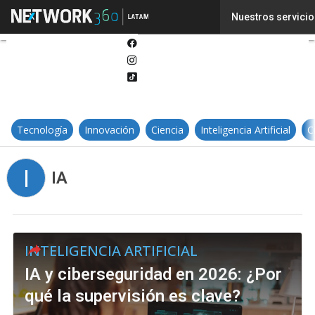
Twitter
Nuestros servicio
Linkedin
Facebook
Instagram
Tiktok
Tecnología
Innovación
Ciencia
Inteligencia Artificial
C
I
IA
INTELIGENCIA ARTIFICIAL
IA y ciberseguridad en 2026: ¿Por
qué la supervisión es clave?