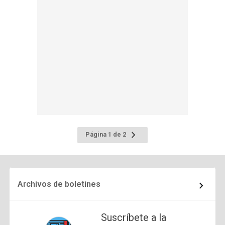
Ir
Página 1 de 2
a
la
página
siguiente
Archivos de boletines
Suscríbete a la