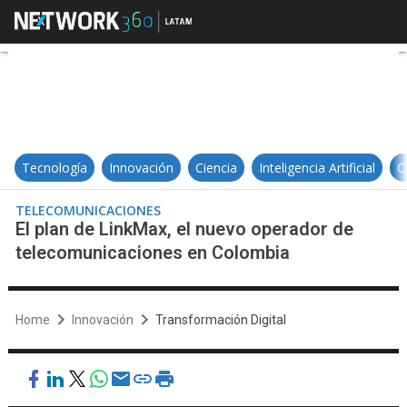
El plan de LinkMax, el nuevo ope
Tecnología
Innovación
Ciencia
Inteligencia Artificial
C
TELECOMUNICACIONES
El plan de LinkMax, el nuevo operador de
telecomunicaciones en Colombia
Home
Innovación
Transformación Digital