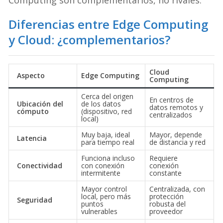
Computing son complementarios, no rivales.
Diferencias entre Edge Computing
y Cloud: ¿complementarios?
Cloud
Aspecto
Edge Computing
Computing
Cerca del origen
En centros de
Ubicación del
de los datos
datos remotos y
cómputo
(dispositivo, red
centralizados
local)
Muy baja, ideal
Mayor, depende
Latencia
para tiempo real
de distancia y red
Funciona incluso
Requiere
Conectividad
con conexión
conexión
intermitente
constante
Mayor control
Centralizada, con
local, pero más
protección
Seguridad
puntos
robusta del
vulnerables
proveedor