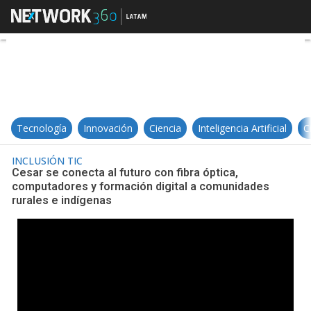
Cesar se conecta al futuro con fi
Tecnología
Innovación
Ciencia
Inteligencia Artificial
C
INCLUSIÓN TIC
Cesar se conecta al futuro con fibra óptica,
computadores y formación digital a comunidades
rurales e indígenas