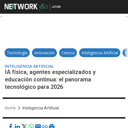
IA física, agentes especializados
Tecnología
Innovación
Ciencia
Inteligencia Artificial
C
INTELIGENCIA ARTIFICIAL
IA física, agentes especializados y
educación continua: el panorama
tecnológico para 2026
Home
Inteligencia Artificial