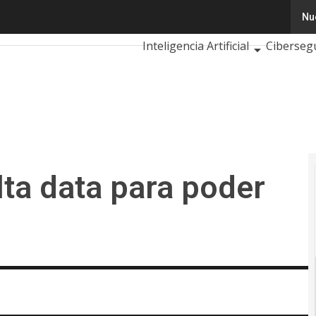
 data para poder entrenar”
Nu
Tecnología
Innovación
Cien
Inteligencia Artificial
Ciberseg
Calendario de Eventos TIC 2026
lta data para poder