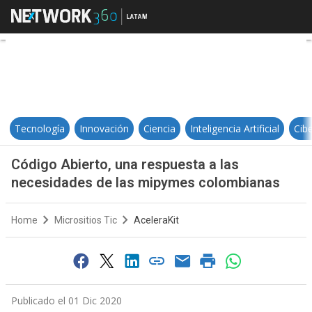
Código Abierto, una respuesta a
Tecnología
Innovación
Ciencia
Inteligencia Artificial
Cib
Código Abierto, una respuesta a las
necesidades de las mipymes colombianas
Home
Micrositios Tic
AceleraKit
Publicado el 01 Dic 2020