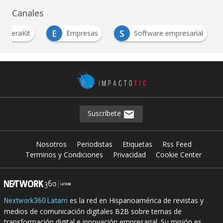
Canales
E
S
AceleraKit
Empresas
Software empresarial
Suscríbete
Nosotros
Periodistas
Etiquetas
Rss Feed
Terminos y Condiciones
Privacidad
Cookie Center
es la red en Hispanoamérica de revistas y
Nextwork360 Latam
medios de comunicación digitales B2B sobre temas de
transformación digital e innovación empresarial. Su misión es