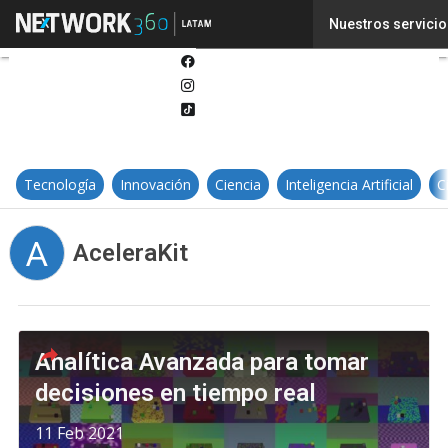
Twitter
Nuestros servicio
Linkedin
Facebook
Instagram
Tiktok
Tecnología
Innovación
Ciencia
Inteligencia Artificial
C
A
AceleraKit
Analítica Avanzada para tomar
decisiones en tiempo real
11 Feb 2021