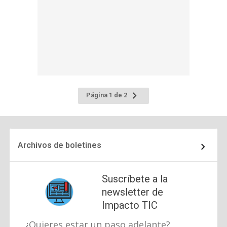
Ir
Página 1 de 2
a
la
página
siguiente
Archivos de boletines
Suscríbete a la
newsletter de
Impacto TIC
¿Quieres estar un paso adelante?