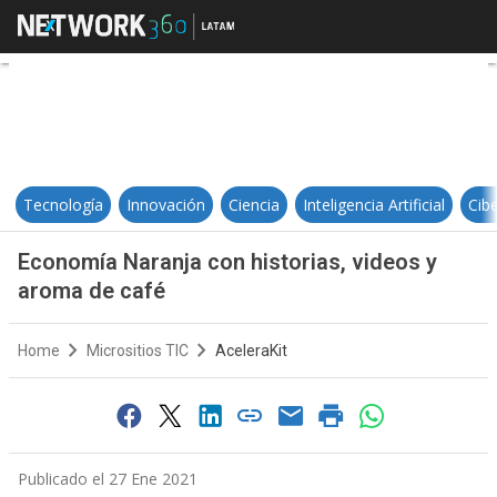
Economía Naranja con historias, 
Tecnología
Innovación
Ciencia
Inteligencia Artificial
Cib
Economía Naranja con historias, videos y
aroma de café
Home
Micrositios TIC
AceleraKit
Publicado el 27 Ene 2021