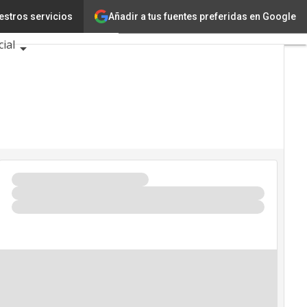
Añadir a tus fuentes preferidas en Google
estros servicios
novación
Ciencia
cial
entos TIC 2026