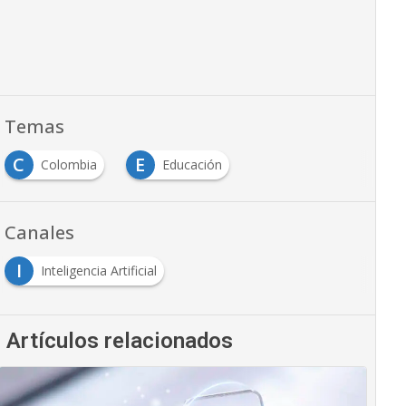
Temas
C
E
Colombia
Educación
Canales
I
Inteligencia Artificial
Artículos relacionados