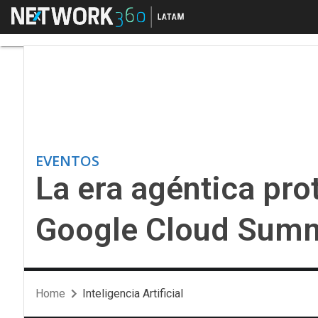
Menú
La era agéntica prot
EVENTOS
La era agéntica pr
Google Cloud Summ
Home
Inteligencia Artificial