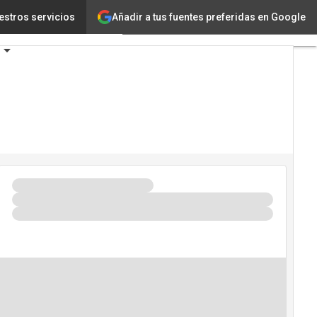
Añadir a tus fuentes preferidas en Google
estros servicios
ogía
Innovación
ncia Artificial
eguridad
ario de Eventos TIC