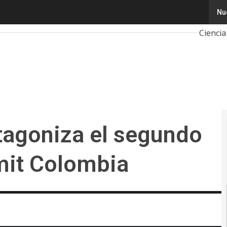
agoniza el segundo Google Cloud Summit Colombia
Nu
Tecnol
Ciencia
Intelige
Cibers
Calend
2026
otagoniza el segundo
it Colombia