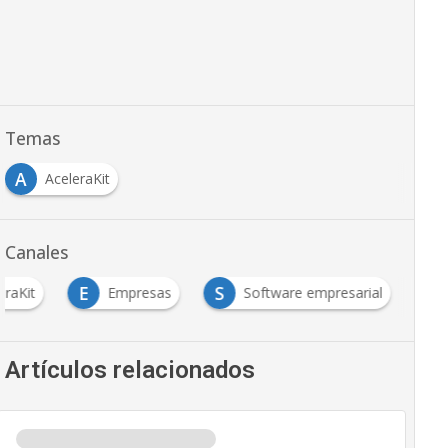
Temas
A
AceleraKit
Canales
E
S
eraKit
Empresas
Software empresarial
Artículos relacionados