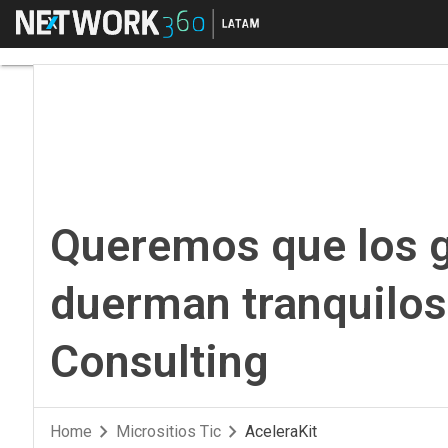
Menú
Queremos que los ger
Queremos que los g
duerman tranquilos
Consulting
Home
Micrositios Tic
AceleraKit