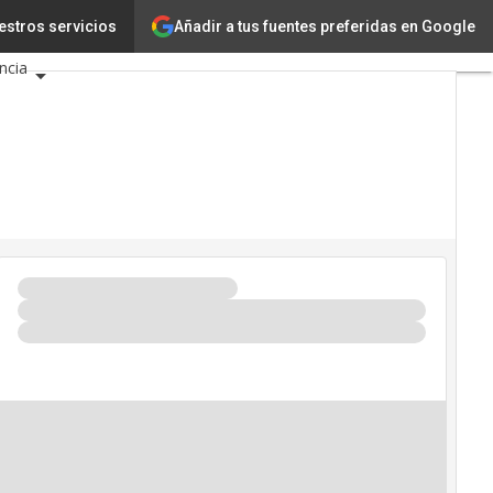
Añadir a tus fuentes preferidas en Google
cnología
estros servicios
Innovación
ncia
eligencia Artificial
erseguridad
endario de Eventos TIC
26