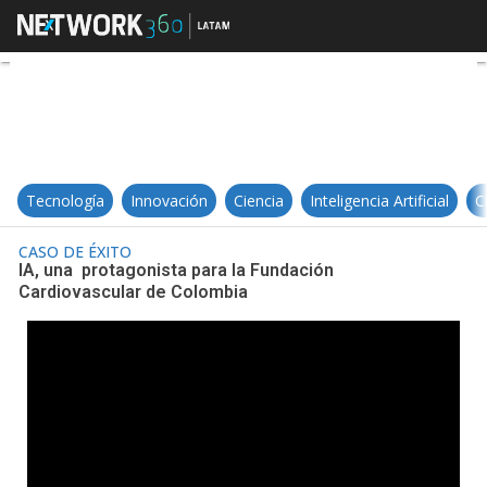
IA, una protagonista para la Fun
Tecnología
Innovación
Ciencia
Inteligencia Artificial
C
CASO DE ÉXITO
IA, una protagonista para la Fundación
Cardiovascular de Colombia