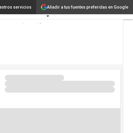
Añadir a tus fuentes preferidas en Google
r Justicia
estros servicios
Tecnología
Innovación
Ciencia
Inteligencia
Artificial
Ciberseguridad
Calendario de
Eventos TIC
2026