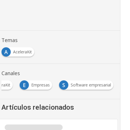
Temas
A
AceleraKit
Canales
E
S
eraKit
Empresas
Software empresarial
Artículos relacionados