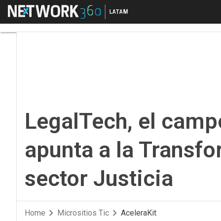
Menú
LegalTech, el campo c
LegalTech, el camp
apunta a la Transfo
sector Justicia
Home
Micrositios Tic
AceleraKit