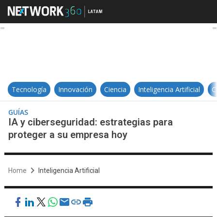
IA y ciberseguridad: estrategias 
Tecnología
Innovación
Ciencia
Inteligencia Artificial
C
GUÍAS
IA y ciberseguridad: estrategias para
proteger a su empresa hoy
Home
Inteligencia Artificial