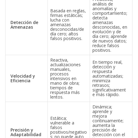
análisis de
anomalías y
Basada en reglas,
comportamiento;
firmas estáticas;
detecta
lucha con
Detección de
amenazas
amenazas
Amenazas
desconocidas, en
desconocidas/de
evolución y de
día cero; altos
día cero; aprende
falsos positivos.
de nuevos datos;
reduce falsos
positivos.
Reactiva,
En tiempo real,
actualizaciones
detección y
manuales,
respuesta
procesos
Velocidad y
automatizadas;
intensivos en
Eficiencia
minimiza
mano de obra;
retrasos;
tiempos de
significativament
respuesta más
e más rápido.
lentos.
Dinámica;
aprende y
mejora
Estática;
continuamente;
vulnerable a
aumenta la
falsos
Precisión y
precisión de
positivos/negativo
Adaptabilidad
detección con el
s; no puede auto