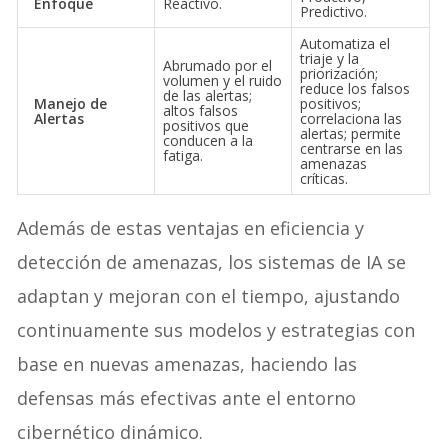
Enfoque
Reactivo.
Predictivo.
Automatiza el
triaje y la
Abrumado por el
priorización;
volumen y el ruido
reduce los falsos
de las alertas;
Manejo de
positivos;
altos falsos
Alertas
correlaciona las
positivos que
alertas; permite
conducen a la
centrarse en las
fatiga.
amenazas
críticas.
Además de estas ventajas en eficiencia y
detección de amenazas, los sistemas de IA se
adaptan y mejoran con el tiempo, ajustando
continuamente sus modelos y estrategias con
base en nuevas amenazas, haciendo las
defensas más efectivas ante el entorno
cibernético dinámico.