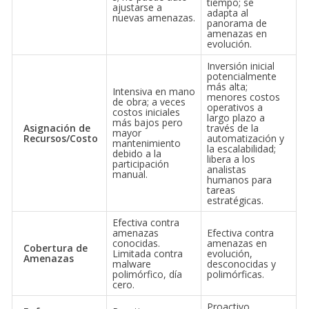
tiempo; se
ajustarse a
adapta al
nuevas amenazas.
panorama de
amenazas en
evolución.
Inversión inicial
potencialmente
más alta;
Intensiva en mano
menores costos
de obra; a veces
operativos a
costos iniciales
largo plazo a
más bajos pero
Asignación de
través de la
mayor
Recursos/Costo
automatización y
mantenimiento
la escalabilidad;
debido a la
libera a los
participación
analistas
manual.
humanos para
tareas
estratégicas.
Efectiva contra
amenazas
Efectiva contra
conocidas.
amenazas en
Cobertura de
Limitada contra
evolución,
Amenazas
malware
desconocidas y
polimórfico, día
polimórficas.
cero.
Proactivo,