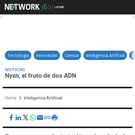
Nyxn, el fruto de dos ADN
Tecnología
Innovación
Ciencia
Inteligencia Artificial
C
NOTICIAS
Nyxn, el fruto de dos ADN
Home
Inteligencia Artificial