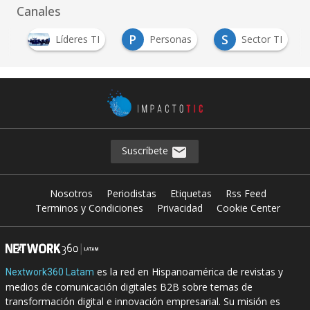
Canales
P
S
ia
Líderes TI
Personas
Sector TI
Suscríbete
Nosotros
Periodistas
Etiquetas
Rss Feed
Terminos y Condiciones
Privacidad
Cookie Center
es la red en Hispanoamérica de revistas y
Nextwork360 Latam
medios de comunicación digitales B2B sobre temas de
transformación digital e innovación empresarial. Su misión es