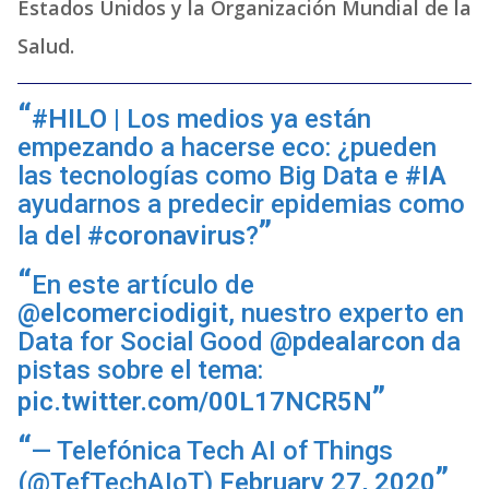
Estados Unidos y la Organización Mundial de la
Salud.
#HILO
| Los medios ya están
empezando a hacerse eco: ¿pueden
las tecnologías como Big Data e
#IA
ayudarnos a predecir epidemias como
la del
#coronavirus
?
En este artículo de
@elcomerciodigit
, nuestro experto en
Data for Social Good
@pdealarcon
da
pistas sobre el tema:
pic.twitter.com/00L17NCR5N
— Telefónica Tech AI of Things
(@TefTechAIoT)
February 27, 2020