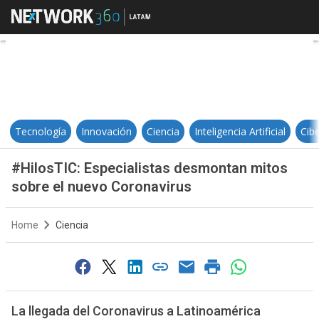
#HilosTIC: Especialistas desmont
Tecnología
Innovación
Ciencia
Inteligencia Artificial
Cib
#HilosTIC: Especialistas desmontan mitos
sobre el nuevo Coronavirus
Home
Ciencia
La llegada del Coronavirus a Latinoamérica