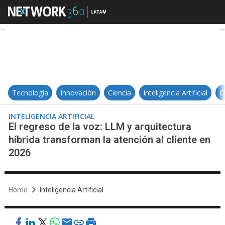
El regreso de la voz: LLM y arquit
Tecnología
Innovación
Ciencia
Inteligencia Artificial
C
INTELIGENCIA ARTIFICIAL
El regreso de la voz: LLM y arquitectura
híbrida transforman la atención al cliente en
2026
Home
Inteligencia Artificial