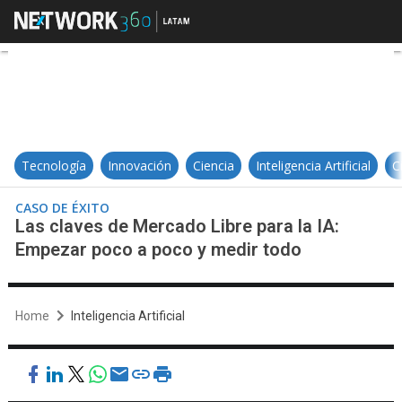
Las claves de Mercado Libre para 
Tecnología
Innovación
Ciencia
Inteligencia Artificial
C
CASO DE ÉXITO
Las claves de Mercado Libre para la IA:
Empezar poco a poco y medir todo
Home
Inteligencia Artificial