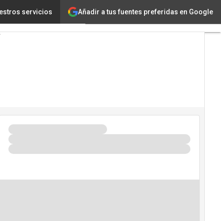
Añadir a tus fuentes preferidas en Google
estros servicios
ía
Innovación
ia Artificial
uridad
io de Eventos TIC 2026