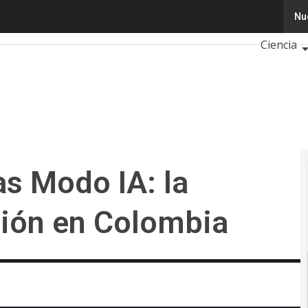
Modo IA: la apuesta por educación en Colombia
Nu
Tecnolog
Ciencia
Inteligenc
Ciberseg
Calendar
s Modo IA: la
ión en Colombia