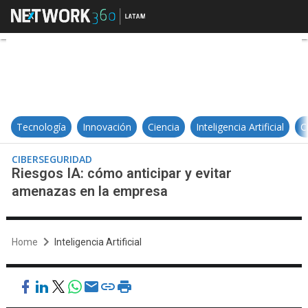
Riesgos IA: cómo anticipar y evi
Tecnología
Innovación
Ciencia
Inteligencia Artificial
C
CIBERSEGURIDAD
Riesgos IA: cómo anticipar y evitar
amenazas en la empresa
Home
Inteligencia Artificial