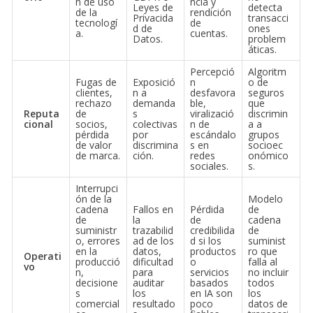
n de uso
ncia y
Leyes de
detecta
de la
rendición
Privacida
transacci
tecnologí
de
d de
ones
a.
cuentas.
Datos.
problem
áticas.
Percepció
Algoritm
Fugas de
Exposició
n
o de
clientes,
n a
desfavora
seguros
rechazo
demanda
ble,
que
Reputa
de
s
viralizació
discrimin
cional
socios,
colectivas
n de
a a
pérdida
por
escándalo
grupos
de valor
discrimina
s en
socioec
de marca.
ción.
redes
onómico
sociales.
s.
Interrupci
ón de la
Modelo
cadena
Fallos en
Pérdida
de
de
la
de
cadena
suministr
trazabilid
credibilida
de
o, errores
ad de los
d si los
suminist
en la
datos,
productos
ro que
Operati
producció
dificultad
o
falla al
vo
n,
para
servicios
no incluir
decisione
auditar
basados
todos
s
los
en IA son
los
comercial
resultado
poco
datos de