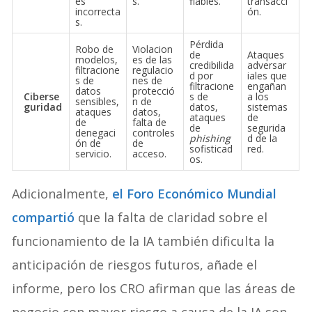
es
s.
fiables.
transacci
incorrecta
ón.
s.
Pérdida
Robo de
Violacion
de
Ataques
modelos,
es de las
credibilida
adversar
filtracione
regulacio
d por
iales que
s de
nes de
filtracione
engañan
datos
protecció
Ciberse
s de
a los
sensibles,
n de
guridad
datos,
sistemas
ataques
datos,
ataques
de
de
falta de
de
segurida
denegaci
controles
phishing
d de la
ón de
de
sofisticad
red.
servicio.
acceso.
os.
Adicionalmente,
el Foro Económico Mundial
compartió
que la falta de claridad sobre el
funcionamiento de la IA también dificulta la
anticipación de riesgos futuros, añade el
informe, pero los CRO afirman que las áreas de
negocio con mayor riesgo a causa de la IA son