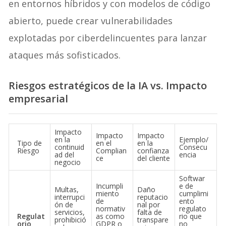
en entornos híbridos y con modelos de código
abierto, puede crear vulnerabilidades
explotadas por ciberdelincuentes para lanzar
ataques más sofisticados.
Riesgos estratégicos de la IA vs. Impacto
empresarial
Impacto
Impacto
Impacto
en la
Ejemplo/
Tipo de
en el
en la
continuid
Consecu
Riesgo
Complian
confianza
ad del
encia
ce
del cliente
negocio
Softwar
Incumpli
e de
Multas,
Daño
miento
cumplimi
interrupci
reputacio
de
ento
ón de
nal por
normativ
regulato
servicios,
falta de
Regulat
as como
rio que
prohibició
transpare
orio
GDPR o
no