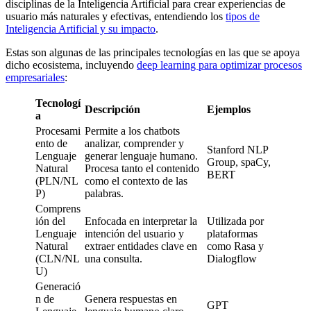
disciplinas de la Inteligencia Artificial para crear experiencias de
usuario más naturales y efectivas, entendiendo los
tipos de
Inteligencia Artificial y su impacto
.
Estas son algunas de las principales tecnologías en las que se apoya
dicho ecosistema, incluyendo
deep learning para optimizar procesos
empresariales
:
Tecnologí
Descripción
Ejemplos
a
Procesami
Permite a los chatbots
ento de
analizar, comprender y
Stanford NLP
Lenguaje
generar lenguaje humano.
Group, spaCy,
Natural
Procesa tanto el contenido
BERT
(PLN/NL
como el contexto de las
P)
palabras.
Comprens
ión del
Enfocada en interpretar la
Utilizada por
Lenguaje
intención del usuario y
plataformas
Natural
extraer entidades clave en
como Rasa y
(CLN/NL
una consulta.
Dialogflow
U)
Generació
n de
Genera respuestas en
GPT