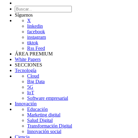
Síguenos
X
linkedin
facebook
instagram
tiktok
Rss Feed
ÁREA PREMIUM
White Papers
SECCIONES
Tecnología
Cloud
Big Data
5G
IoT
Software empresarial
Innovación
Educación
Marketing digital
Salud Digital
Transformación Digital
Innovación social
Ciencia