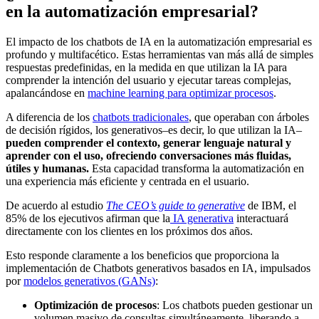
en la automatización empresarial?
El impacto de los chatbots de IA en la automatización empresarial es
profundo y multifacético. Estas herramientas van más allá de simples
respuestas predefinidas, en la medida en que utilizan la IA para
comprender la intención del usuario y ejecutar tareas complejas,
apalancándose en
machine learning para optimizar procesos
.
A diferencia de los
chatbots tradicionales
, que operaban con árboles
de decisión rígidos, los generativos–es decir, lo que utilizan la IA–
pueden comprender el contexto, generar lenguaje natural y
aprender con el uso, ofreciendo conversaciones más fluidas,
útiles y humanas.
Esta capacidad transforma la automatización en
una experiencia más eficiente y centrada en el usuario.
De acuerdo al estudio
The CEO’s guide to generative
de IBM, el
85% de los ejecutivos afirman que la
IA generativa
interactuará
directamente con los clientes en los próximos dos años.
Esto responde claramente a los beneficios que proporciona la
implementación de Chatbots generativos basados en IA, impulsados
por
modelos generativos (GANs)
:
Optimización de procesos
: Los chatbots pueden gestionar un
volumen masivo de consultas simultáneamente, liberando a