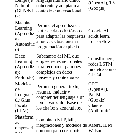
Lenguaje
lenguaje humano claro,
(OpenAI), T5
Natural
coherente y adaptado al
(Google)
(GLN/NL
contexto conversacional.
G)
Machine
Permite el aprendizaje a
Learning
partir de datos históricos
Google AI,
(Aprendiz
para adaptar las respuestas
scikit-learn,
aje
a nuevas situaciones sin
TensorFlow
Automátic
programación explícita.
o)
Deep
Subcampo del ML que
Transformers,
Learning
emplea redes neuronales
redes LSTM,
(Aprendiz
para reconocer patrones
modelos como
aje
complejos en datos
GPT-4
Profundo)
masivos y contextuales.
Modelos
GPT
Permiten generar texto,
de
(OpenAI),
resumir, traducir y
Lenguaje
PaLM
comprender lenguaje a un
de Gran
(Google),
nivel avanzado. Base de
Escala
Claude
los chatbots generativos.
(LLM)
(Anthropic)
Plataform
Combinan NLP, ML,
as
integraciones y modelos de
Aisera, IBM
empresari
dominio para crear bots
Watson