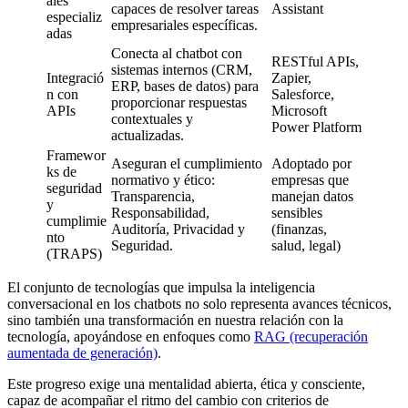
ales
capaces de resolver tareas
Assistant
especializ
empresariales específicas.
adas
Conecta al chatbot con
RESTful APIs,
sistemas internos (CRM,
Integració
Zapier,
ERP, bases de datos) para
n con
Salesforce,
proporcionar respuestas
APIs
Microsoft
contextuales y
Power Platform
actualizadas.
Framewor
Aseguran el cumplimiento
Adoptado por
ks de
normativo y ético:
empresas que
seguridad
Transparencia,
manejan datos
y
Responsabilidad,
sensibles
cumplimie
Auditoría, Privacidad y
(finanzas,
nto
Seguridad.
salud, legal)
(TRAPS)
El conjunto de tecnologías que impulsa la inteligencia
conversacional en los chatbots no solo representa avances técnicos,
sino también una transformación en nuestra relación con la
tecnología, apoyándose en enfoques como
RAG (recuperación
aumentada de generación)
.
Este progreso exige una mentalidad abierta, ética y consciente,
capaz de acompañar el ritmo del cambio con criterios de