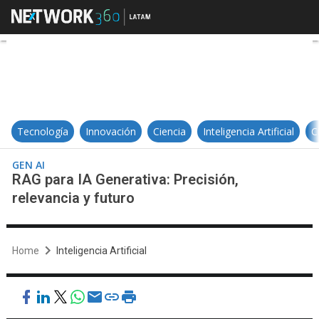
RAG para IA Generativa: Precisión,
Tecnología
Innovación
Ciencia
Inteligencia Artificial
C
GEN AI
RAG para IA Generativa: Precisión,
relevancia y futuro
Home
Inteligencia Artificial