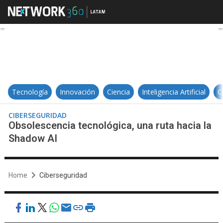
Obsolescencia tecnológica, una ru
Tecnología
Innovación
Ciencia
Inteligencia Artificial
C
CIBERSEGURIDAD
Obsolescencia tecnológica, una ruta hacia la
Shadow AI
Home
Ciberseguridad