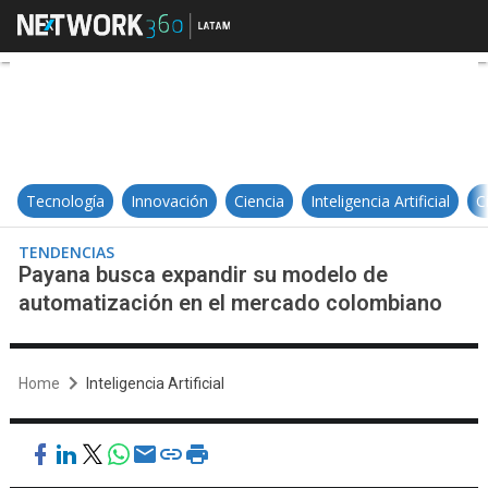
Payana busca expandir su modelo
Tecnología
Innovación
Ciencia
Inteligencia Artificial
C
TENDENCIAS
Payana busca expandir su modelo de
automatización en el mercado colombiano
Home
Inteligencia Artificial