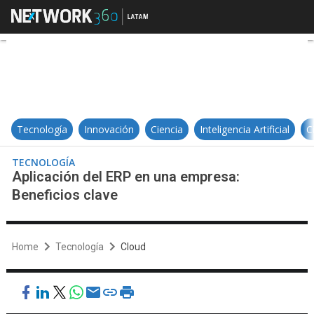
Aplicación del ERP en una empres
Tecnología
Innovación
Ciencia
Inteligencia Artificial
C
TECNOLOGÍA
Aplicación del ERP en una empresa:
Beneficios clave
Home
Tecnología
Cloud