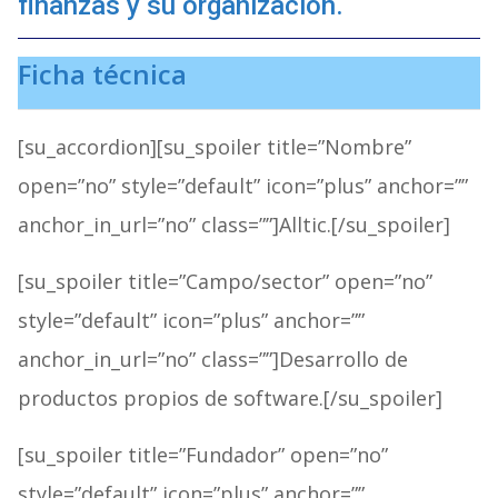
finanzas y su organización.
Ficha técnica
[su_accordion][su_spoiler title=”Nombre”
open=”no” style=”default” icon=”plus” anchor=””
anchor_in_url=”no” class=””]Alltic.[/su_spoiler]
[su_spoiler title=”Campo/sector” open=”no”
style=”default” icon=”plus” anchor=””
anchor_in_url=”no” class=””]Desarrollo de
productos propios de software.[/su_spoiler]
[su_spoiler title=”Fundador” open=”no”
style=”default” icon=”plus” anchor=””