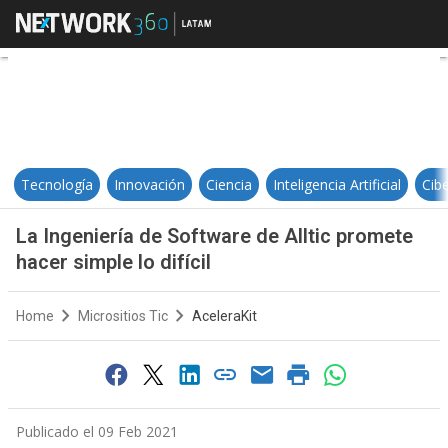
La Ingeniería de Software de Alltic
Tecnología
Innovación
Ciencia
Inteligencia Artificial
Cib
La Ingeniería de Software de Alltic promete
hacer simple lo difícil
Home
Micrositios Tic
AceleraKit
Publicado el 09 Feb 2021