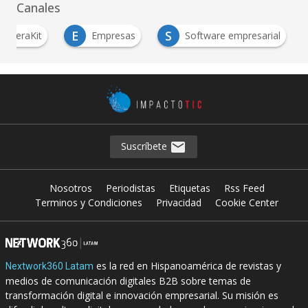
Canales
E
S
AceleraKit
Empresas
Software empresarial
Suscríbete
Nosotros
Periodistas
Etiquetas
Rss Feed
Terminos y Condiciones
Privacidad
Cookie Center
es la red en Hispanoamérica de revistas y
Nextwork360 Latam
medios de comunicación digitales B2B sobre temas de
transformación digital e innovación empresarial. Su misión es