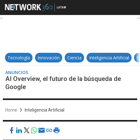
AI Overview, el futuro de la búsq
Tecnología
Innovación
Ciencia
Inteligencia Artificial
C
ANUNCIOS
AI Overview, el futuro de la búsqueda de
Google
Home
Inteligencia Artificial