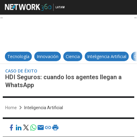
HDI Seguros: cuando los agentes
Tecnología
Innovación
Ciencia
Inteligencia Artificial
C
CASO DE ÉXITO
HDI Seguros: cuando los agentes llegan a
WhatsApp
Home
Inteligencia Artificial